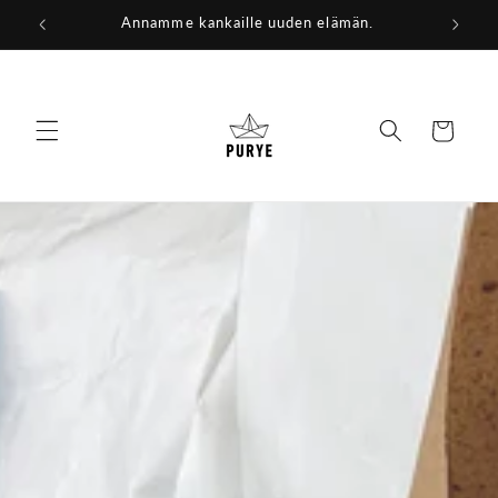
Ohita ja
Annamme kankaille uuden elämän.
siirry
sisältöön
Ostoskori