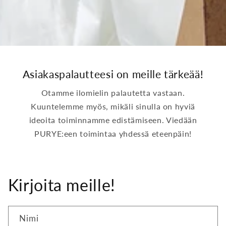
Asiakaspalautteesi on meille tärkeää!
Otamme ilomielin palautetta vastaan.
Kuuntelemme myös, mikäli sinulla on hyviä
ideoita toiminnamme edistämiseen. Viedään
PURYE:een toimintaa yhdessä eteenpäin!
Kirjoita meille!
Nimi