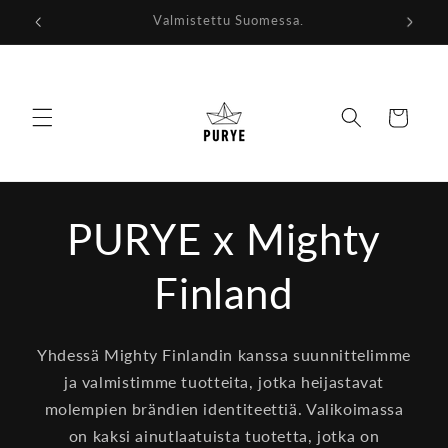
Ohita ja
Annamme kankaille uuden elämän.
siirry
sisältöön
Ostoskori
PURYE x Mighty
Finland
Yhdessä Mighty Finlandin kanssa suunnittelimme
ja valmistimme tuotteita, jotka heijastavat
molempien brändien identiteettiä. Valikoimassa
on kaksi ainutlaatuista tuotetta, jotka on