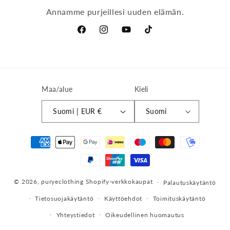
Annamme purjeillesi uuden elämän.
Facebook
Instagram
YouTube
TikTok
Maa/alue
Kieli
Suomi | EUR €
Suomi
Maksutavat
© 2026,
puryeclothing
Shopify-verkkokaupat
Palautuskäytäntö
Tietosuojakäytäntö
Käyttöehdot
Toimituskäytäntö
Yhteystiedot
Oikeudellinen huomautus