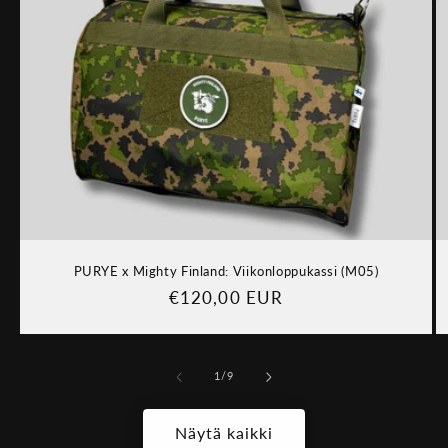
PURYE x Mighty Finland: Viikonloppukassi (M05)
Normaalihinta
€120,00 EUR
/
1
/
9
Näytä kaikki