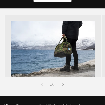
/
1
/
3