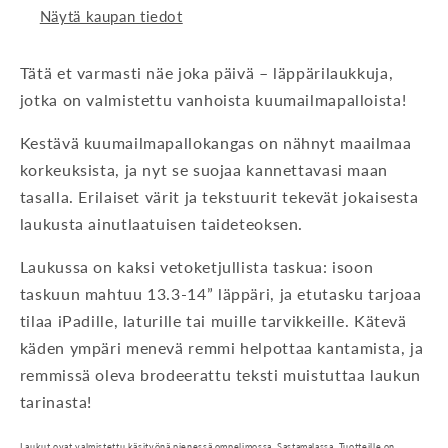
Näytä kaupan tiedot
Tätä et varmasti näe joka päivä – läppärilaukkuja,
jotka on valmistettu vanhoista kuumailmapalloista!
Kestävä kuumailmapallokangas on nähnyt maailmaa
korkeuksista, ja nyt se suojaa kannettavasi maan
tasalla. Erilaiset värit ja tekstuurit tekevät jokaisesta
laukusta ainutlaatuisen taideteoksen.
Laukussa on kaksi vetoketjullista taskua: isoon
taskuun mahtuu 13.3-14” läppäri, ja etutasku tarjoaa
tilaa iPadille, laturille tai muille tarvikkeille. Kätevä
käden ympäri menevä remmi helpottaa kantamista, ja
remmissä oleva brodeerattu teksti muistuttaa laukun
tarinasta!
Laukut ovat valmistettu käsityönä pienessä ompelimossa, Sastamalassa. Tuotteille on