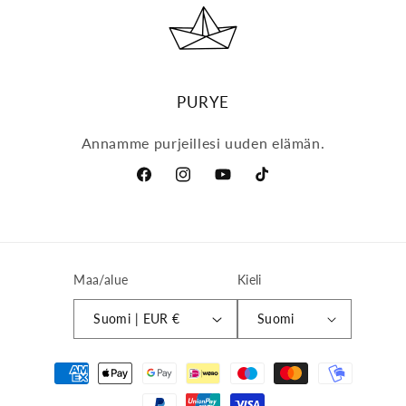
PURYE
Annamme purjeillesi uuden elämän.
Facebook
Instagram
YouTube
TikTok
Maa/alue
Kieli
Suomi | EUR €
Suomi
Maksutavat