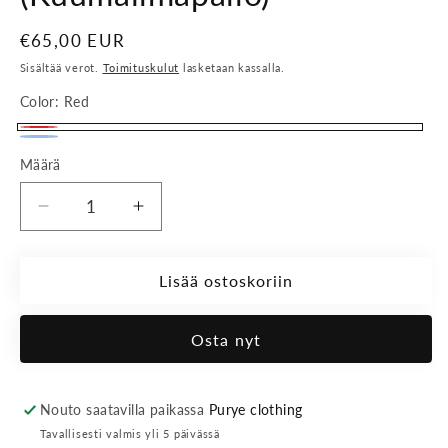
Normaalihinta
€65,00 EUR
Sisältää verot.
Toimituskulut
lasketaan kassalla.
Color:
Red
Red
Blue
Versio
Määrä
on
loppuunmyyty
Vähennä
Lisää
tai
tuotteen
tuotteen
ei
Läppärilaukku
Läppärilaukku
(Kuumailmapallo)
(Kuumailmapallo)
Lisää ostoskoriin
saatavilla
määrää
määrää
Osta nyt
Nouto saatavilla paikassa
Purye clothing
Tavallisesti valmis yli 5 päivässä