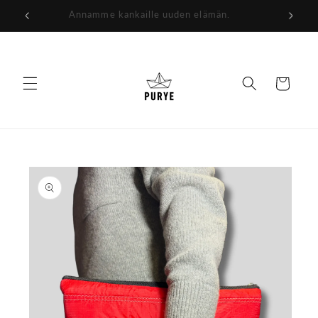
Ohita ja
Annamme kankaille uuden elämän.
siirry
sisältöön
Ostoskori
Siirry
tuotetietoihin