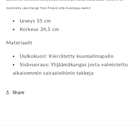
myönnetty sekä Design from Finland, että Avainlippu-merkit.
Leveys 35 cm
Korkeus 24,5 cm
Materiaalit
Uulkokuori: Kierrätetty kuumailmapallo
Sisävuoraus: Ylijäämäkangas josta valmistettu
aikaisemmin sairaaloihinin takkeja
Share