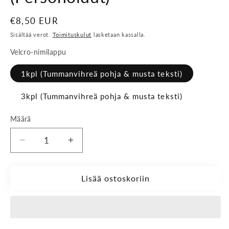
Normaalihinta
€8,50 EUR
Sisältää verot.
Toimituskulut
lasketaan kassalla.
Velcro-nimilappu
1kpl (Tummanvihreä pohja & musta teksti)
3kpl (Tummanvihreä pohja & musta teksti)
Määrä
Vähennä
Lisää
tuotteen
tuotteen
Velcro-
Velcro-
nimikyltit
nimikyltit
Lisää ostoskoriin
(Personoidut)
(Personoidut)
määrää
määrää