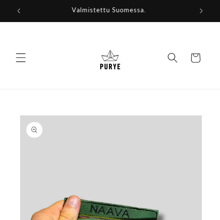
Ohita ja
Valmistettu Suomessa.
siirry
sisältöön
Ostoskori
Siirry
tuotetietoihin