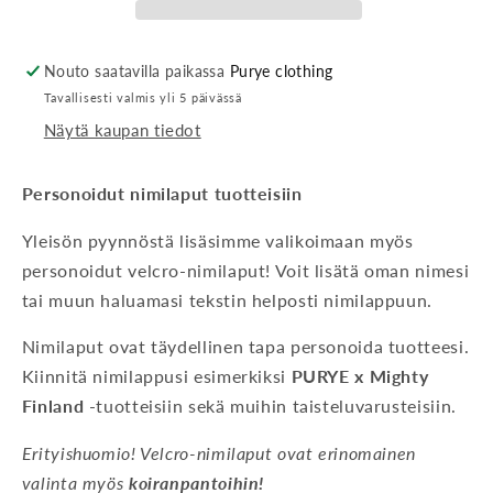
Nouto saatavilla paikassa
Purye clothing
Tavallisesti valmis yli 5 päivässä
Näytä kaupan tiedot
Personoidut nimilaput tuotteisiin
Yleisön pyynnöstä lisäsimme valikoimaan myös
personoidut velcro-nimilaput! Voit lisätä oman nimesi
tai muun haluamasi tekstin helposti nimilappuun.
Nimilaput ovat täydellinen tapa personoida tuotteesi.
Kiinnitä nimilappusi esimerkiksi
PURYE x Mighty
Finland
-tuotteisiin sekä muihin taisteluvarusteisiin.
Erityishuomio! Velcro-nimilaput ovat erinomainen
valinta myös
koiranpantoihin!