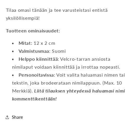
Tilaa omasi tänään ja tee varusteistasi entistä
yksilöllisempiä!
Tuotteen ominaisuudet:
Mitat:
12 x 2 cm
Valmistusmaa
: Suomi
Helppo kiinnittää
: Velcro-tarran ansiosta
nimilaput voidaan kiinnittää ja irrottaa nopeasti.
Personoitavissa
: Voit valita haluamasi nimen tai
tekstin, joka brodeerataan nimilappuun. (Max. 10
Merkkiä).
Liitä tilauksen yhteydessä haluamasi nimi
kommenttikenttään!
Share