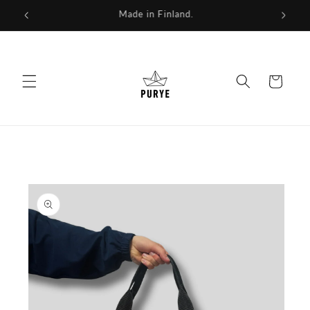
Skip to
We repurpose fabrics for a new future.
content
Cart
Skip to
product
information