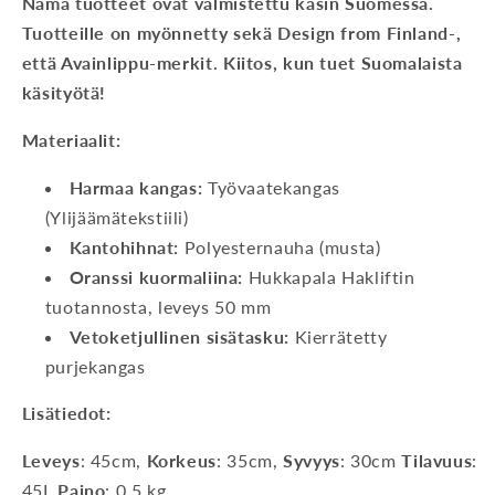
Nämä tuotteet ovat valmistettu käsin Suomessa.
Tuotteille on myönnetty sekä Design from Finland-,
että Avainlippu-merkit. Kiitos, kun tuet Suomalaista
käsityötä!
Materiaalit:
Harmaa kangas:
Työvaatekangas
(Ylijäämätekstiili)
Kantohihnat:
Polyesternauha (musta)
Oranssi kuormaliina:
Hukkapala Hakliftin
tuotannosta, leveys 50 mm
Vetoketjullinen sisätasku:
Kierrätetty
purjekangas
Lisätiedot:
Leveys
: 45cm,
Korkeus
: 35cm,
Syvyys
: 30cm
Tilavuus
:
45L
Paino
: 0,5 kg