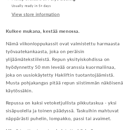
Usually ready in 5+ days
View store information
Kulkee mukana, kestää menossa.
Nämä viikonloppukassit ovat valmistettu harmaasta
työvaatekankaasta, joka on peräisin
ylijäämätekstiileistä.
Repun yksityiskohdissa on
hyödynnetty 50 mm leveää oranssia kuormaliinaa,
joka on uusiokäytetty Hakliftin tuotantojäämistä.
Musta pohjakangas pitää repun siistimmän näköisenä
käytössäkin.
Repussa on kaksi vetoketjullista pikkutaskua - yksi
sisäpuolella ja toinen päädyssä. Taskuihin mahtuvat
näppärästi puhelin, lompakko, passi tai avaimet.