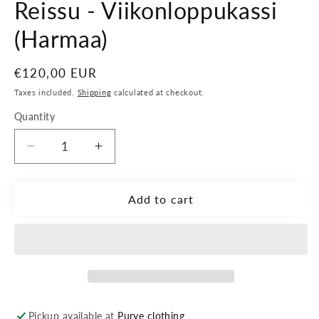
Reissu - Viikonloppukassi
(Harmaa)
Regular
€120,00 EUR
price
Taxes included.
Shipping
calculated at checkout.
Quantity
Decrease
Increase
quantity
quantity
for
for
Reissu
Reissu
Add to cart
-
-
Viikonloppukassi
Viikonloppukassi
(Harmaa)
(Harmaa)
Pickup available at
Purye clothing